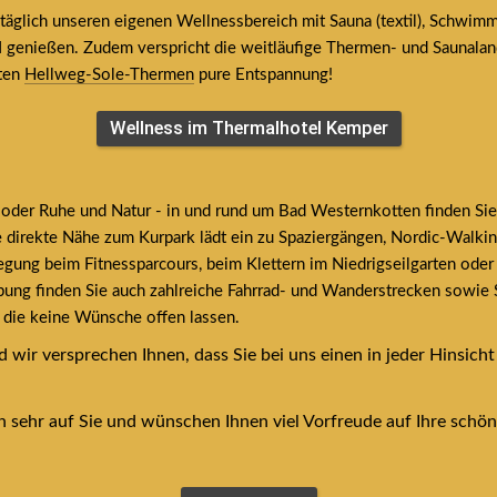
glich unseren eigenen Wellnessbereich mit Sauna (textil), Schwimmba
I genießen. Zudem verspricht die weitläufige Thermen- und Saunaland
ten 
Hellweg-Sole-Thermen
 pure Entspannung!
Wellness im Thermalhotel Kemper
oder Ruhe und Natur - in und rund um Bad Westernkotten finden Sie 
ie direkte Nähe zum Kurpark lädt ein zu Spaziergängen, Nordic-Walki
ung beim Fitnessparcours, beim Klettern im Niedrigseilgarten oder 
ung finden Sie auch zahlreiche Fahrrad- und Wanderstrecken sowie St
, die keine Wünsche offen lassen.
 wir versprechen Ihnen, dass Sie bei uns einen in jeder Hinsicht
 sehr auf Sie und wünschen Ihnen viel Vorfreude auf Ihre schön