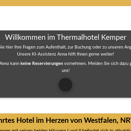
Willkommen im Thermalhotel Kemper
 Sie hier Ihre Fragen zum Aufenthalt, zur Buchung oder zu unseren An
Unsere KI-Assistenz Anna hilft Ihnen gerne weiter!
Anna 
kann 
keine Reservierungen
 vornehmen. Melden Sie sich dazu ge
uns!
hrtes Hotel im Herzen von Westfalen, N
er mit seinen beiden Häusern I und II befindet sich in attraktive