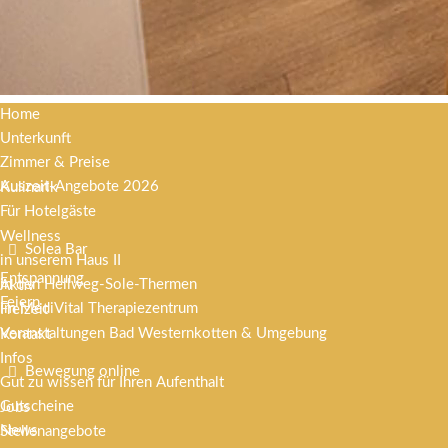
Home
Unterkunft
Zimmer & Preise
Auszeit-Angebote 2026
Kulinarik
Für Hotelgäste
Wellness
Solea Bar
in unserem Haus II
Entspannung
in den Hellweg-Sole-Thermen
Aktiv
Feiern
im MediVital Therapiezentrum
Freizeit
Veranstaltungen Bad Westernkotten & Umgebung
Kontakt
Infos
Bewegung online
Gut zu wissen für Ihren Aufenthalt
Gutscheine
Jobs
News
Stellenangebote