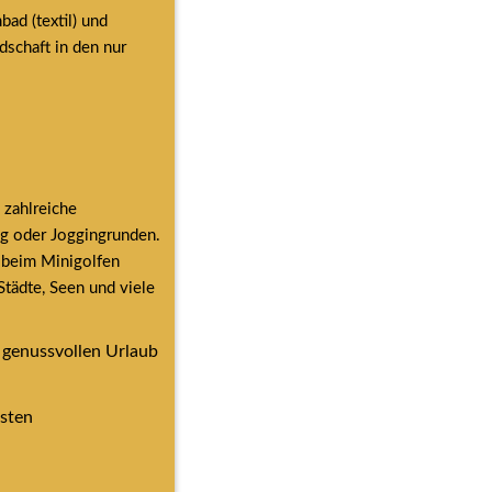
d (textil) und 
schaft in den nur 
zahlreiche 
ng oder Joggingrunden. 
beim Minigolfen 
ädte, Seen und viele 
 genussvollen Urlaub 
sten 