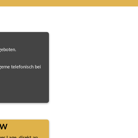
geboten.
rne telefonisch bei 
RW
r Lage, direkt an 