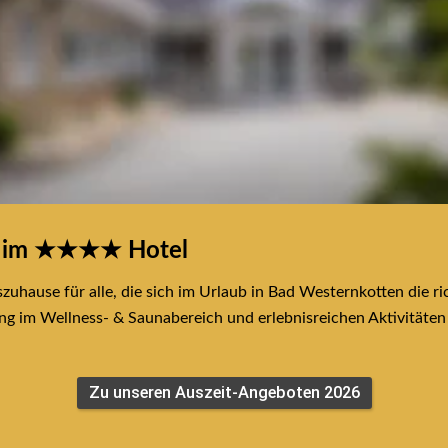
n im ★★★★ Hotel
zuhause für alle, die sich im Urlaub in Bad Westernkotten die ric
 im Wellness- & Saunabereich und erlebnisreichen Aktivitäten i
Zu unseren Auszeit-Angeboten 2026