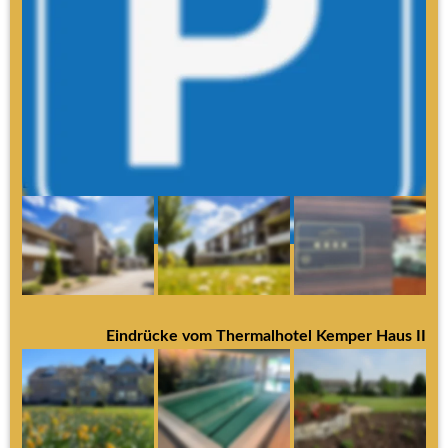
Die ersten 30 Minuten sind kostenfrei, wenn Sie einen 
Hotelgast bringen, abholen oder besuchen
Hotelgäste parken kostenlos
Danach zahlen Sie 1,00 € je angefangener Stunde
Die Höchstparkgebühr beträgt 6,00 € pro Tag
Eindrücke vom Thermalhotel Kemper Haus I
Eindrücke vom Thermalhotel Kemper Haus II