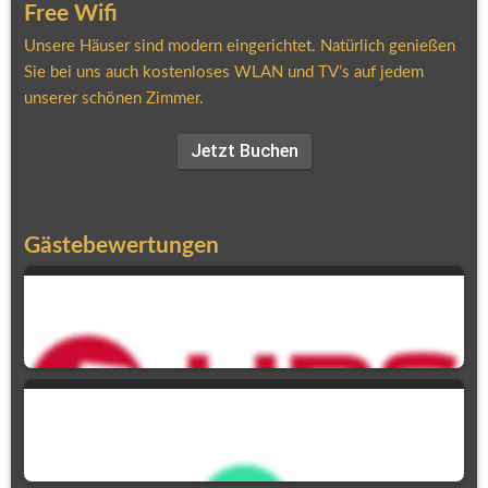
Free Wifi
Unsere Häuser sind modern eingerichtet. Natürlich genießen 
Sie bei uns auch kostenloses WLAN und TV’s auf jedem 
unserer schönen Zimmer.
Jetzt Buchen
Gästebewertungen
90,9 %
Weiterempfehlung
5,0
Ausgezeichnet