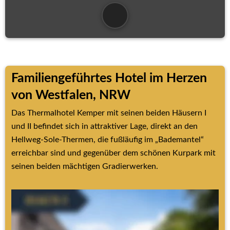
Familiengeführtes Hotel im Herzen 
von Westfalen, NRW
Das Thermalhotel Kemper mit seinen beiden Häusern I 
und II befindet sich in attraktiver Lage, direkt an den 
Hellweg-Sole-Thermen, die fußläufig im „Bademantel“ 
erreichbar sind und gegenüber dem schönen Kurpark mit 
seinen beiden mächtigen Gradierwerken.