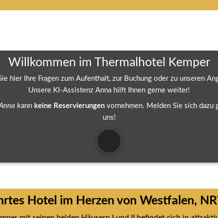
Willkommen im Thermalhotel Kemper
 Sie hier Ihre Fragen zum Aufenthalt, zur Buchung oder zu unseren An
Unsere KI-Assistenz Anna hilft Ihnen gerne weiter!
Anna 
kann 
keine Reservierungen
 vornehmen. Melden Sie sich dazu ge
uns!
hrtes Hotel im Herzen von Westfalen, N
er mit seinen beiden Häusern I und II befindet sich in attraktive