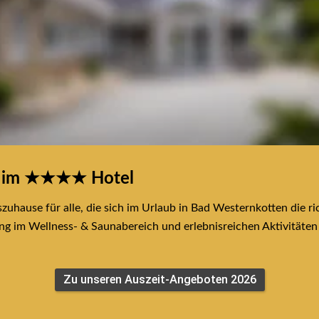
n im ★★★★ Hotel
zuhause für alle, die sich im Urlaub in Bad Westernkotten die ric
 im Wellness- & Saunabereich und erlebnisreichen Aktivitäten i
Zu unseren Auszeit-Angeboten 2026