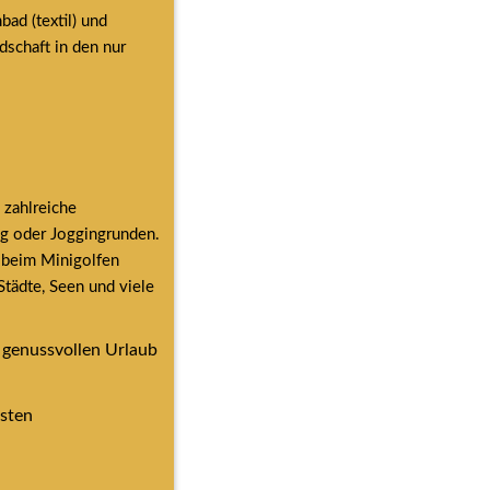
d (textil) und 
schaft in den nur 
zahlreiche 
ng oder Joggingrunden. 
beim Minigolfen 
ädte, Seen und viele 
 genussvollen Urlaub 
sten 