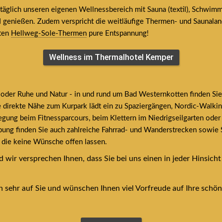
glich unseren eigenen Wellnessbereich mit Sauna (textil), Schwimmba
I genießen. Zudem verspricht die weitläufige Thermen- und Saunaland
ten 
Hellweg-Sole-Thermen
 pure Entspannung!
Wellness im Thermalhotel Kemper
oder Ruhe und Natur - in und rund um Bad Westernkotten finden Sie 
ie direkte Nähe zum Kurpark lädt ein zu Spaziergängen, Nordic-Walki
ung beim Fitnessparcours, beim Klettern im Niedrigseilgarten oder 
ung finden Sie auch zahlreiche Fahrrad- und Wanderstrecken sowie St
, die keine Wünsche offen lassen.
 wir versprechen Ihnen, dass Sie bei uns einen in jeder Hinsicht
 sehr auf Sie und wünschen Ihnen viel Vorfreude auf Ihre schön