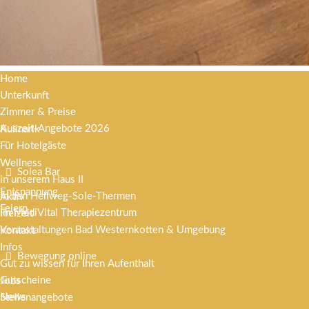
Home
Unterkunft
Zimmer & Preise
Auszeit-Angebote 2026
Kulinarik
Für Hotelgäste
Wellness
Solea Bar
in unserem Haus II
Entspannung
in den Hellweg-Sole-Thermen
Aktiv
Feiern
im MediVital Therapiezentrum
Freizeit
Veranstaltungen Bad Westernkotten & Umgebung
Kontakt
Infos
Bewegung online
Gut zu wissen für Ihren Aufenthalt
Gutscheine
Jobs
News
Stellenangebote