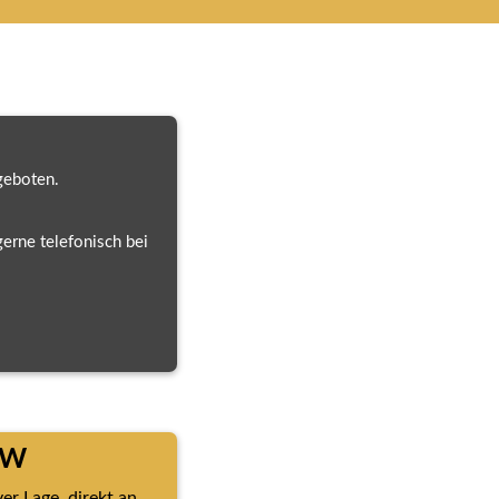
geboten.
rne telefonisch bei 
RW
r Lage, direkt an 