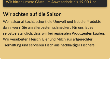
Wir bitten unsere Gäste um Anwesenheit bis 19:00 Uhr.
Wir achten auf die Saison
Wer saisonal kocht, schont die Umwelt und isst die Produkte 
dann, wenn Sie am allerbesten schmecken. Für uns ist es 
selbstverständlich, dass wir bei regionalen Produzenten kaufen. 
Wir verarbeiten Fleisch, Eier und Milch aus artgerechter 
Tierhaltung und servieren Fisch aus nachhaltiger Fischerei.    
Thermalhotel Kemper
Weringhauser Straße 15a
59597 Erwitte
Tel.:  
+49 2943 – 80 60
E-Mail: 
info@thermalhotel-kemper.de