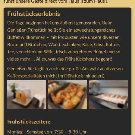
führt unsere Gäste direkt vom Haus II zum Haus I.
Frühstückserlebnis
Die Tage beginnen bei uns äußerst genussreich. Beim 
Genießer-Frühstück heißt Sie ein abwechslungsreiches 
Buffet willkommen – mit Produkten wie unsere diversen 
Brote und Brötchen, Wurst, Schinken, Käse, Obst, Kaffee, 
Tee, verschiedene Säfte, frisch zubereitetes Rührei und so 
vieles mehr ... Alles, was das Frühstücksherz begehrt!
Genießen Sie täglich auch eine große Auswahl an diversen 
Kaffeespezialitäten (nicht im Frühstück inkludiert).
Frühstückszeiten:
Montag - Samstag von  7:30 – 9:30 Uhr