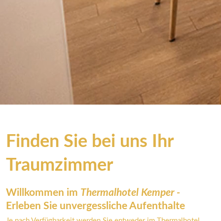
Finden Sie bei uns Ihr 
Traumzimmer
Willkommen im 
Thermalhotel Kemper - 
Erleben Sie unvergessliche Aufenthalte
Je nach Verfügbarkeit werden Sie entweder im Thermalhotel 