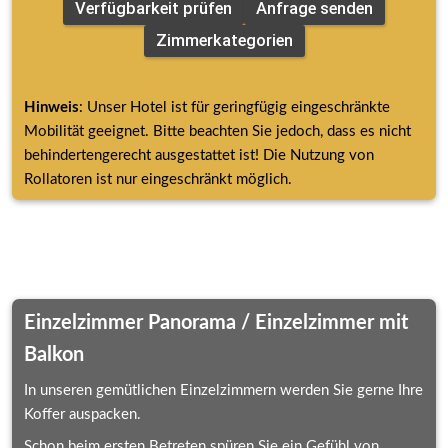
Verfügbarkeit prüfen
Anfrage senden
Zimmerkategorien
Hinweis
: Unser Hotel ist für geringfügig eingeschränkte 
Mobilität geeignet. Bitte beachten Sie jedoch, dass es nicht 
behindertengerecht ausgestattet ist! Die Nutzung von 
Rollatoren ist nur eingeschränkt möglich.
Unsere Zimmerkategorien
Einzelzimmer Panorama / Einzelzimmer mit 
Balkon 
In unseren gemütlichen Einzelzimmern werden Sie gerne Ihre 
Koffer auspacken.
Schon beim ersten Betreten spüren Sie ein Gefühl von 