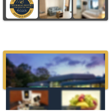
Optional zubuchbar 
(ganzjährig verfügbar, zu 
jedem Tarif)
Eintritt in die Hellweg-Sole-Thermen:
2-Stunden-Ticket Bad            13,00 €
Tagesticket Bad                          15,00 €
Tagesticket Bad & Sauna      22,00 €
Bei den Zimmerbildern handelt es sich um Beispielbilder!