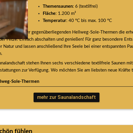
Themensaunen
: 6 (textilfrei)
Fläche
: 1.200 m²
Temperatur
: 40 °C bis max. 100 °C
unalandschaft der gegenüberliegenden Hellweg-Sole-Thermen die erh
er Hitze. Einfach abschalten und genießen! Für ganz besondere En
er Natur und lassen anschließend Ihre Seele bei einer entspannten Pa
n.
unalandschaft stehen Ihnen sechs verschiedene textilfreie Saunen mit 
tattungen zur Verfügung. Wo möchten Sie am liebsten neue Kräfte 
llweg-Sole-Thermen
mehr zur Saunalandschaft
chön fühlen