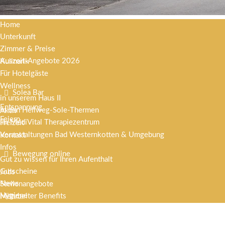
Home
Unterkunft
Zimmer & Preise
Auszeit-Angebote 2026
Kulinarik
Für Hotelgäste
Wellness
Solea Bar
in unserem Haus II
Entspannung
in den Hellweg-Sole-Thermen
Aktiv
Feiern
im MediVital Therapiezentrum
Freizeit
Veranstaltungen Bad Westernkotten & Umgebung
Kontakt
Infos
Bewegung online
Gut zu wissen für Ihren Aufenthalt
Gutscheine
Jobs
News
Stellenangebote
Hygiene
Mitarbeiter Benefits
Mehr...
Offene Badekuren
Melder