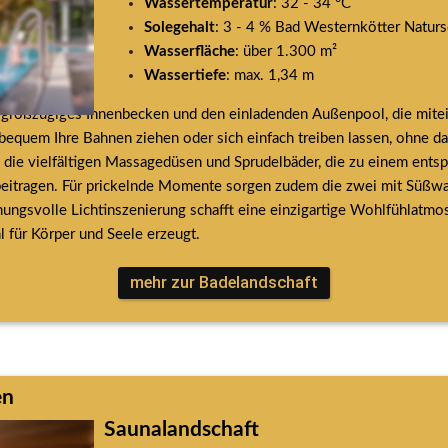
Wassertemperatur
: 32 - 34 °C
Solegehalt
: 3 - 4 % Bad Westernkötter Naturs
Wasserfläche
: über 1.300 m²
Wassertiefe
: max. 1,34 m
s großzügiges Innenbecken und den einladenden Außenpool, die mite
bequem Ihre Bahnen ziehen oder sich einfach treiben lassen, ohne da
die vielfältigen Massagedüsen und Sprudelbäder, die zu einem ents
eitragen. Für prickelnde Momente sorgen zudem die zwei mit Süßwas
ngsvolle Lichtinszenierung schafft eine einzigartige Wohlfühlatmosp
 für Körper und Seele erzeugt.
mehr zur Badelandschaft
en
Saunalandschaft