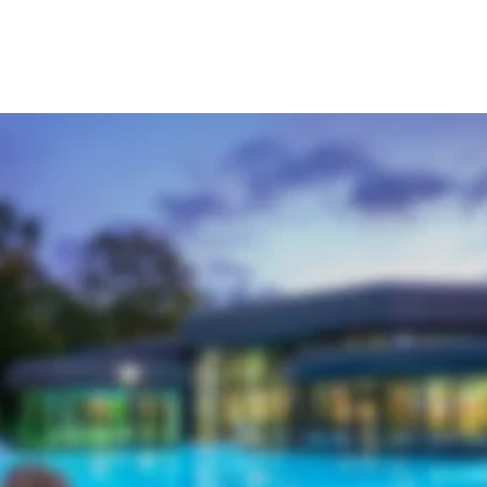
n gegenüberliegenden Hellweg-Sole-Ther
n, zur Ruhe kommen, die Sorgen vergraben und den Alltagsstress ziehe
uende Wirkung der Sole, entspannen Sie in der Thermen- und Saunalan
nken Sie neue Kraft in der Therapie. Genießen Sie einen Urlaubstag 
el Kemper erhalten Sie gesonderte Ticketpreise für den Eintritt in 
ss pur im Herzen von Bad Westernkotten:
aft
metik