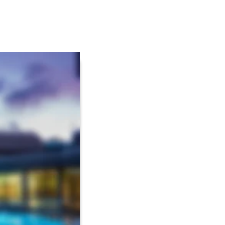
men
n lassen. 
dschaft, stärken Sie 
voller Wellness und 
die Hellweg-Sole-