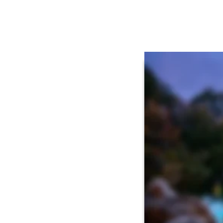
Feedback
Stamps BETA
Auszeit in de
Warme Gedanken genieße
Erleben Sie die wohlt
Ihre Gesundheit und ta
Entspannung.
Als Gast im Thermalhot
Thermen.
Entdecken Sie Wellne
Thermenlandsch
Saunalandschaft
Wellness & Kos
Naturmoor