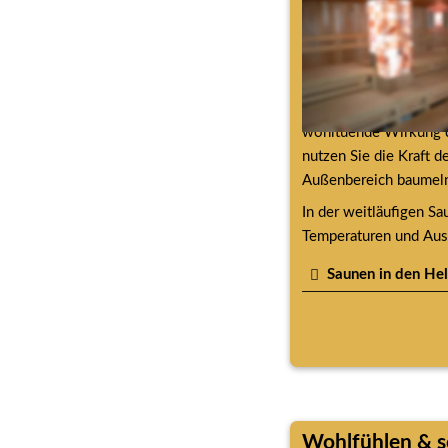
Erleben Sie in der Sa
wohltuende Wirkung d
nutzen Sie die Kraft d
Außenbereich baumel
In der weitläufigen Sa
Temperaturen und Auss
Saunen in den He
Wohlfühlen & s