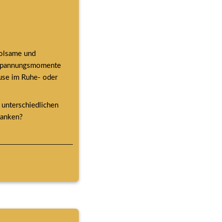
olsame und 
tspannungsmomente 
use im Ruhe- oder 
unterschiedlichen 
tanken?