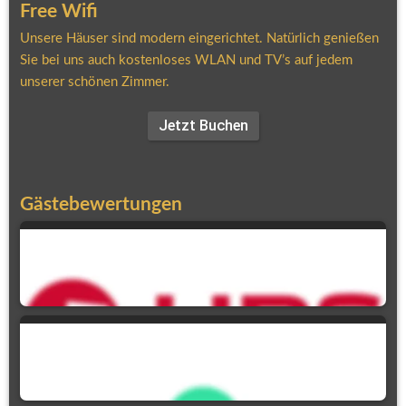
Free Wifi
Unsere Häuser sind modern eingerichtet. Natürlich genießen 
Sie bei uns auch kostenloses WLAN und TV’s auf jedem 
unserer schönen Zimmer.
Jetzt Buchen
Gästebewertungen
90,9 %
Weiterempfehlung
5,0
Ausgezeichnet