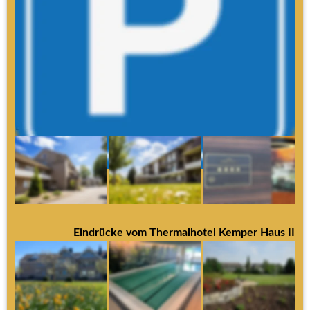
Die ersten 30 Minuten sind kostenfrei, wenn Sie einen 
Hotelgast bringen, abholen oder besuchen
Hotelgäste parken kostenlos
Danach zahlen Sie 1,00 € je angefangener Stunde
Die Höchstparkgebühr beträgt 6,00 € pro Tag
Eindrücke vom Thermalhotel Kemper Haus I
Eindrücke vom Thermalhotel Kemper Haus II