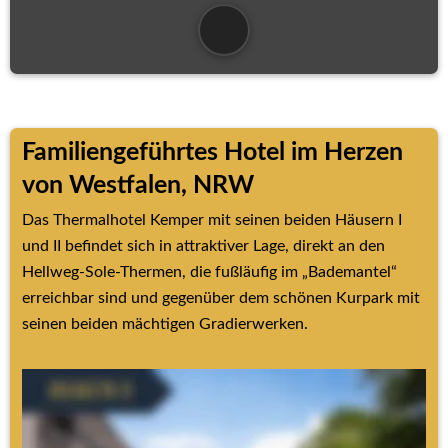
Familiengeführtes Hotel im Herzen 
von Westfalen, NRW
Das Thermalhotel Kemper mit seinen beiden Häusern I 
und II befindet sich in attraktiver Lage, direkt an den 
Hellweg-Sole-Thermen, die fußläufig im „Bademantel“ 
erreichbar sind und gegenüber dem schönen Kurpark mit 
seinen beiden mächtigen Gradierwerken.